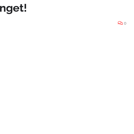
anget!
0