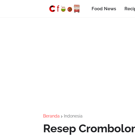
Food News
Reci
Beranda
Indonesia
Resep Crombolon