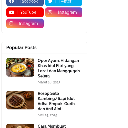
Facebook
Twitter
YouTube
Instagram
Instagram
Popular Posts
Opor Ayam: Hidangan
Khas Idul Fitri yang
Lezat dan Menggugah
Selera
Maret 18, 2025
Resep Sate
Kambing/Sapi Idul
Adha: Empuk, Gurih,
dan Anti Alot!
Mei 24, 2025
Cara Membuat