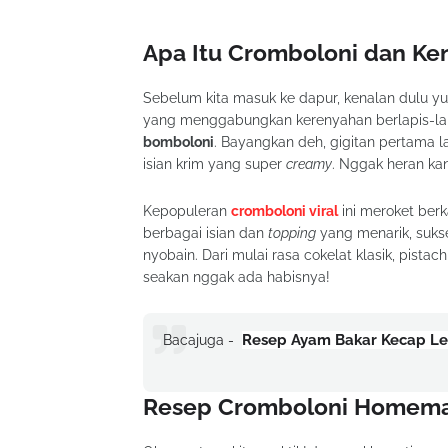
Apa Itu Cromboloni dan Ken
Sebelum kita masuk ke dapur, kenalan dulu yuk
yang menggabungkan kerenyahan berlapis-la
bomboloni
. Bayangkan deh, gigitan pertama 
isian krim yang super
creamy
. Nggak heran kan
Kepopuleran
cromboloni viral
ini meroket ber
berbagai isian dan
topping
yang menarik, suks
nyobain. Dari mulai rasa cokelat klasik, pistac
seakan nggak ada habisnya!
Resep Ayam Bakar Kecap Leba
Bacajuga -
Resep Cromboloni Homemad