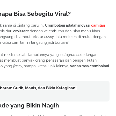
apa Bisa Sebegitu Viral?
 sama si bintang baru ini.
Cromboloni adalah inovasi
camilan
pis dari
croissant
dengan kelembutan dan isian manis khas
langsung disambut tekstur
crispy
, lalu meleleh di mulut dengan
 kalau camilan ini langsung jadi buruan?
kat media sosial. Tampilannya yang
instagramable
dengan
es membuat banyak orang penasaran dan pengen ikutan
hio yang
fancy
, sampai kreasi unik lainnya,
varian rasa cromboloni
ran: Gurih, Manis, dan Bikin Ketagihan!
e yang Bikin Nagih