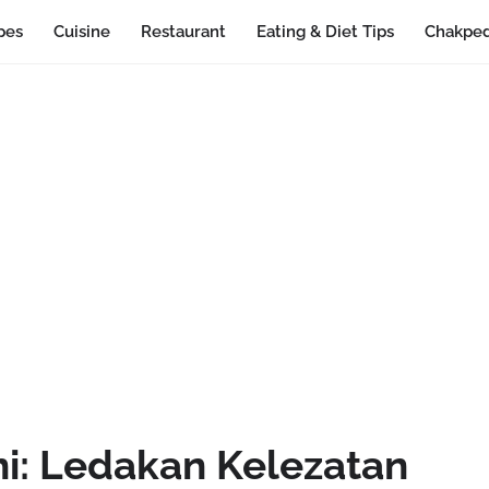
pes
Cuisine
Restaurant
Eating & Diet Tips
Chakped
i: Ledakan Kelezatan