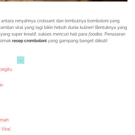
n antara renyahnya croissant dan lembutnya bomboloni yang
 camilan viral yang lagi bikin heboh dunia kuliner! Bentuknya yang
a yang super kreatif, sukses mencuri hati para
foodies
. Penasaran
, simak
resep cromboloni
yang gampang banget diikuti!
begitu
in
:
umah:
 Viral