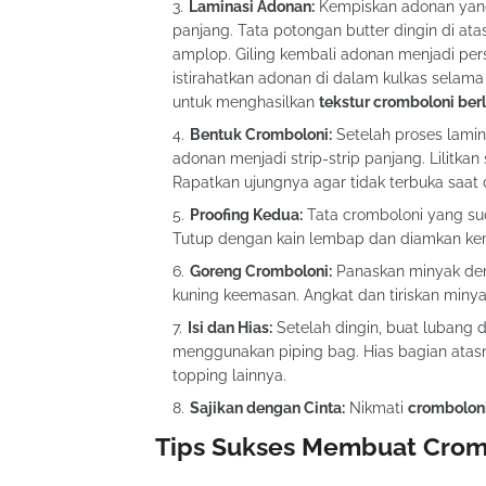
Laminasi Adonan:
Kempiskan adonan yang
panjang. Tata potongan butter dingin di ata
amplop. Giling kembali adonan menjadi perse
istirahatkan adonan di dalam kulkas selama 
untuk menghasilkan
tekstur cromboloni ber
Bentuk Cromboloni:
Setelah proses lamina
adonan menjadi strip-strip panjang. Lilitkan
Rapatkan ujungnya agar tidak terbuka saat 
Proofing Kedua:
Tata cromboloni yang sud
Tutup dengan kain lembap dan diamkan ke
Goreng Cromboloni:
Panaskan minyak den
kuning keemasan. Angkat dan tiriskan miny
Isi dan Hias:
Setelah dingin, buat lubang di
menggunakan piping bag. Hias bagian atasn
topping lainnya.
Sajikan dengan Cinta:
Nikmati
crombolo
Tips Sukses Membuat Crom