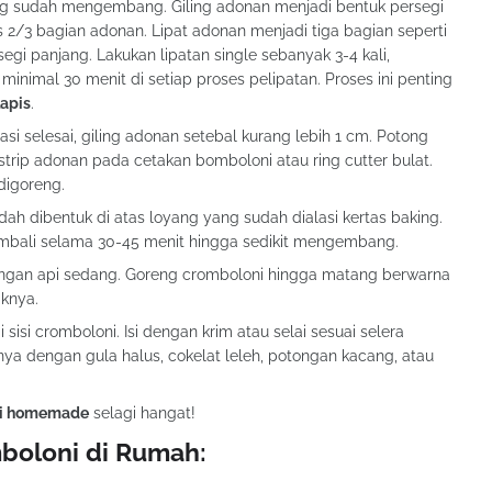
 sudah mengembang. Giling adonan menjadi bentuk persegi
s 2/3 bagian adonan. Lipat adonan menjadi tiga bagian seperti
gi panjang. Lakukan lipatan single sebanyak 3-4 kali,
minimal 30 menit di setiap proses pelipatan. Proses ini penting
lapis
.
si selesai, giling adonan setebal kurang lebih 1 cm. Potong
 strip adonan pada cetakan bomboloni atau ring cutter bulat.
digoreng.
ah dibentuk di atas loyang yang sudah dialasi kertas baking.
mbali selama 30-45 menit hingga sedikit mengembang.
gan api sedang. Goreng cromboloni hingga matang berwarna
aknya.
 sisi cromboloni. Isi dengan krim atau selai sesuai selera
ya dengan gula halus, cokelat leleh, potongan kacang, atau
ni homemade
selagi hangat!
boloni di Rumah: