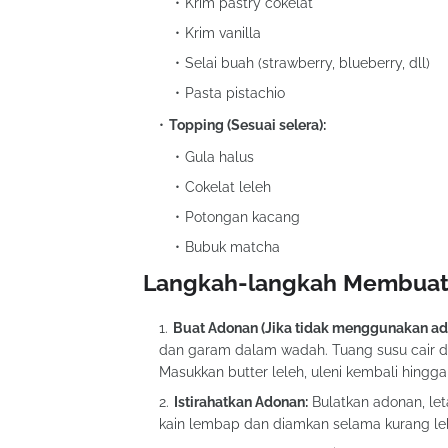
Krim pastry cokelat
Krim vanilla
Selai buah (strawberry, blueberry, dll)
Pasta pistachio
Topping (Sesuai selera):
Gula halus
Cokelat leleh
Potongan kacang
Bubuk matcha
Langkah-langkah Membuat
Buat Adonan (Jika tidak menggunakan ado
dan garam dalam wadah. Tuang susu cair ding
Masukkan butter leleh, uleni kembali hingga 
Istirahatkan Adonan:
Bulatkan adonan, le
kain lembap dan diamkan selama kurang leb